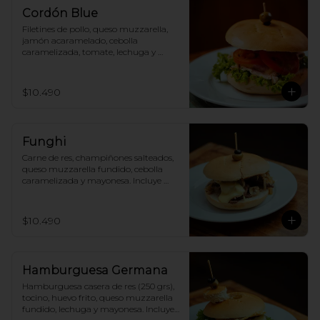
Cordón Blue
Filetines de pollo, queso muzzarella, 
jamón acaramelado, cebolla 
caramelizada, tomate, lechuga y 
mayonesa. Incluye papas fritas.
$10.490
Funghi
Carne de res, champiñones salteados, 
queso muzzarella fundido, cebolla 
caramelizada y mayonesa. Incluye 
papas fritas.
$10.490
Hamburguesa Germana
Hamburguesa casera de res (250 grs), 
tocino, huevo frito, queso muzzarella 
fundido, lechuga y mayonesa. Incluye 