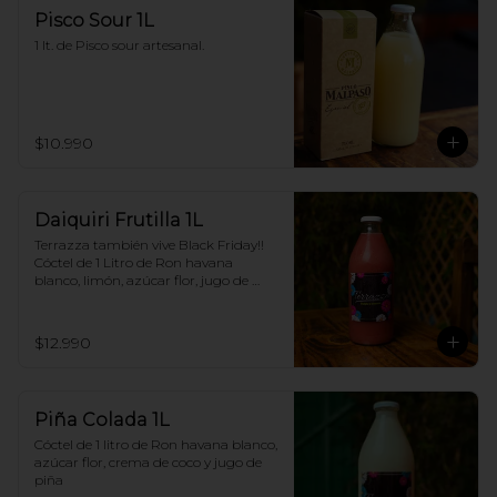
Pisco Sour 1L
1 lt. de Pisco sour artesanal.
$10.990
Daiquiri Frutilla 1L
Terrazza también vive Black Friday!! 
Cóctel de 1 Litro de Ron havana 
blanco, limón, azúcar flor, jugo de 
frutilla
$12.990
Piña Colada 1L
Cóctel de 1 litro de Ron havana blanco, 
azúcar flor, crema de coco y jugo de 
piña