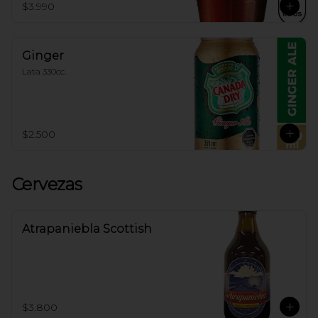
$3.990
Ginger
Lata 330cc.
$2.500
Cervezas
Atrapaniebla Scottish
$3.800