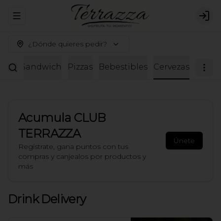
Abrir menu de navegación
Logi
¿Dónde quieres pedir?
adas
Sandwich
Pizzas
Bebestibles
Cervezas
Acumula
CLUB
TERRAZZA
Únete
Regístrate, gana puntos con tus
compras y canjealos por productos y
más
Drink Delivery