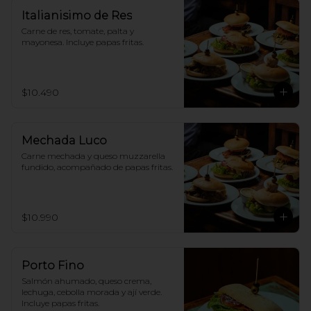
Italianisimo de Res
Carne de res, tomate, palta y 
mayonesa. Incluye papas fritas.
$10.490
Mechada Luco
Carne mechada y queso muzzarella 
fundido, acompañado de papas fritas.
$10.990
Porto Fino
Salmón ahumado, queso crema, 
lechuga, cebolla morada y ají verde. 
Incluye papas fritas.