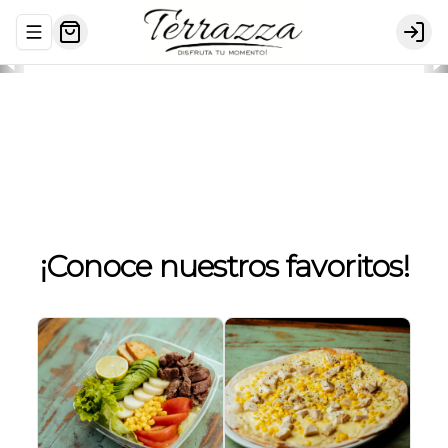
Abrir menu de navegación
Logi
Pastas
Pizzas
Ensaladas
¡Conoce nuestros favoritos!