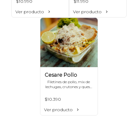
$10.990
$11.990
muzzarella fundido y 
mayonesa. Incluye papas 
Ver producto
Ver producto
fritas.
Cesare Pollo
Filetines de pollo, mix de 
lechugas, crutones y queso 
parmesano.
$10.390
Ver producto