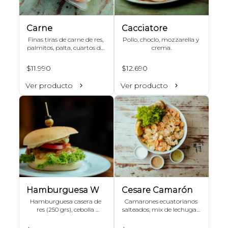
Carne
Cacciatore
Finas tiras de carne de res, 
Pollo, choclo, mozzarella y 
palmitos, palta, cuartos de 
crema.
tomates, choclo y mix de 
lechugas.
$11.990
$12.690
Ver producto
Ver producto
Hamburguesa W
Cesare Camarón
Hamburguesa casera de 
Camarones ecuatorianos 
res (250 grs), cebolla 
salteados, mix de lechugas, 
caramelizada, tomate, 
crutones y queso 
palta, lechuga, queso 
parmesano.