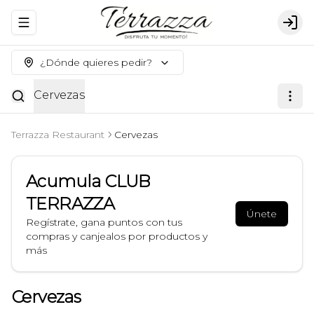
Abrir menu de navegación
Logi
¿Dónde quieres pedir?
Cervezas
Terrazza Restaurant
Cervezas
Acumula
CLUB
TERRAZZA
Únete
Regístrate, gana puntos con tus
compras y canjealos por productos y
más
Cervezas