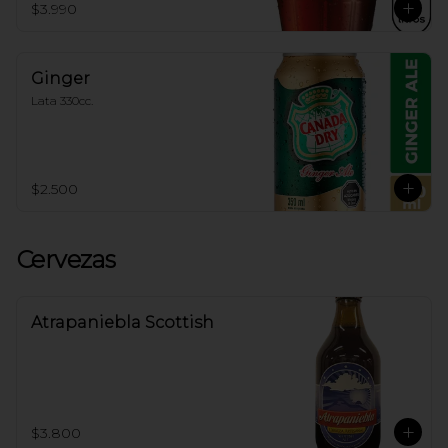
$3.990
Ginger
Lata 330cc.
$2.500
Cervezas
Atrapaniebla Scottish
$3.800