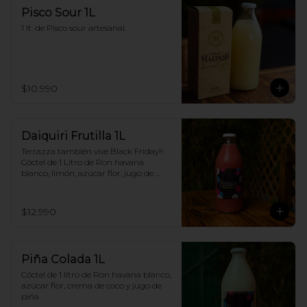
Pisco Sour 1L
1 lt. de Pisco sour artesanal.
$10.990
Daiquiri Frutilla 1L
Terrazza también vive Black Friday!! 
Cóctel de 1 Litro de Ron havana 
blanco, limón, azúcar flor, jugo de 
frutilla
$12.990
Piña Colada 1L
Cóctel de 1 litro de Ron havana blanco, 
azúcar flor, crema de coco y jugo de 
piña