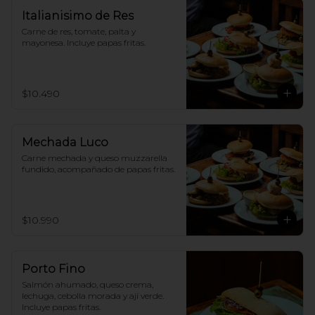
Italianisimo de Res
Carne de res, tomate, palta y 
mayonesa. Incluye papas fritas.
$10.490
Mechada Luco
Carne mechada y queso muzzarella 
fundido, acompañado de papas fritas.
$10.990
Porto Fino
Salmón ahumado, queso crema, 
lechuga, cebolla morada y ají verde. 
Incluye papas fritas.