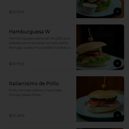
papas fritas.
$10.990
Hamburguesa W
Hamburguesa casera de res (250 grs), 
cebolla caramelizada, tomate, palta, 
lechuga, queso muzzarella fundido y 
mayonesa. Incluye papas fritas.
$10.990
Italianisimo de Pollo
Pollo, tomate, palta y mayonesa. 
Incluye papas fritas.
$10.490