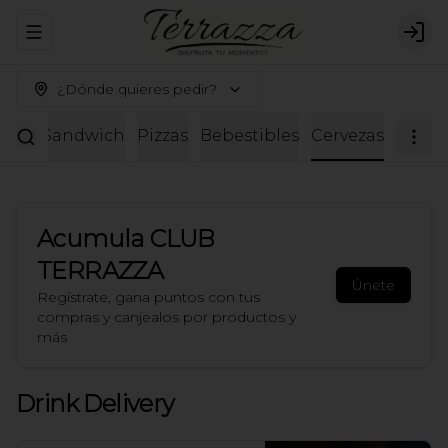
Abrir menu de navegación
Logi
¿Dónde quieres pedir?
adas
Sandwich
Pizzas
Bebestibles
Cervezas
Acumula
CLUB
TERRAZZA
Únete
Regístrate, gana puntos con tus
compras y canjealos por productos y
más
Drink Delivery