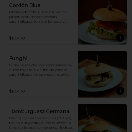
Cordón Blue
Filetines de pollo, queso muzzarella, 
jamón acaramelado, cebolla 
caramelizada, tomate, lechuga y 
mayonesa. Incluye papas fritas.
$10.490
Funghi
Carne de res, champiñones salteados, 
queso muzzarella fundido, cebolla 
caramelizada y mayonesa. Incluye 
papas fritas.
$10.490
Hamburguesa Germana
Hamburguesa casera de res (250 grs), 
tocino, huevo frito, queso muzzarella 
fundido, lechuga y mayonesa. Incluye 