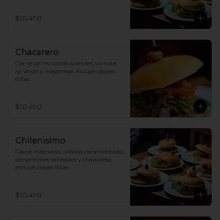
$10.490
Chacarero
Carne de res, porotos verdes, tomate, 
ají verde y mayonesa. Incluye papas 
fritas.
$10.490
Chilenisimo
Carne mechada, cebolla caramelizada, 
pimentones salteados y mayonesa. 
Incluye papas fritas.
$10.490