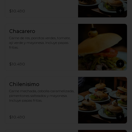
$10.490
Chacarero
Carne de res, porotos verdes, tomate, 
ají verde y mayonesa. Incluye papas 
fritas.
$10.490
Chilenisimo
Carne mechada, cebolla caramelizada, 
pimentones salteados y mayonesa. 
Incluye papas fritas.
$10.490