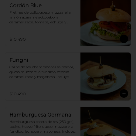
Cordón Blue
Filetines de pollo, queso muzzarella, 
jamón acaramelado, cebolla 
caramelizada, tomate, lechuga y 
mayonesa. Incluye papas fritas.
$10.490
Funghi
Carne de res, champiñones salteados, 
queso muzzarella fundido, cebolla 
caramelizada y mayonesa. Incluye 
papas fritas.
$10.490
Hamburguesa Germana
Hamburguesa casera de res (250 grs), 
tocino, huevo frito, queso muzzarella 
fundido, lechuga y mayonesa. Incluye 