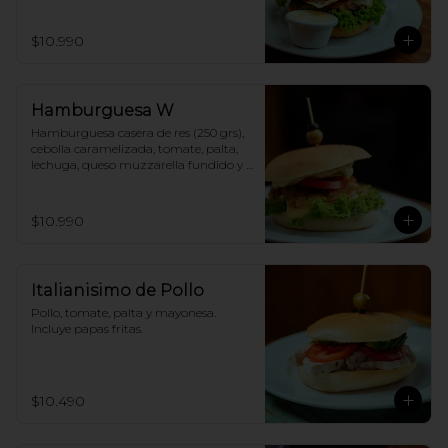
papas fritas.
$10.990
Hamburguesa W
Hamburguesa casera de res (250 grs), 
cebolla caramelizada, tomate, palta, 
lechuga, queso muzzarella fundido y 
mayonesa. Incluye papas fritas.
$10.990
Italianisimo de Pollo
Pollo, tomate, palta y mayonesa. 
Incluye papas fritas.
$10.490