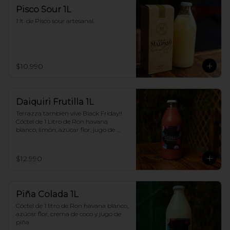
Pisco Sour 1L
1 lt. de Pisco sour artesanal.
$10.990
Daiquiri Frutilla 1L
Terrazza también vive Black Friday!! 
Cóctel de 1 Litro de Ron havana 
blanco, limón, azúcar flor, jugo de 
frutilla
$12.990
Piña Colada 1L
Cóctel de 1 litro de Ron havana blanco, 
azúcar flor, crema de coco y jugo de 
piña