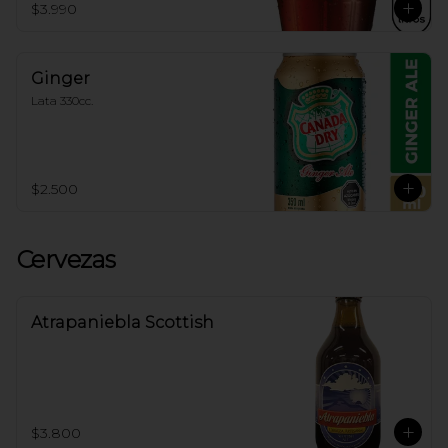
$3.990
Ginger
Lata 330cc.
$2.500
Cervezas
Atrapaniebla Scottish
$3.800