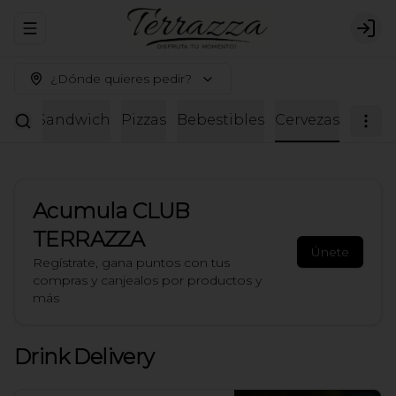
Abrir menu de navegación
Logi
¿Dónde quieres pedir?
adas
Sandwich
Pizzas
Bebestibles
Cervezas
Acumula
CLUB
TERRAZZA
Únete
Regístrate, gana puntos con tus
compras y canjealos por productos y
más
Drink Delivery