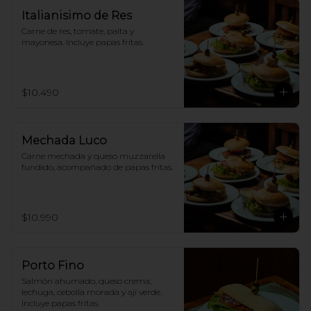
Italianisimo de Res
Carne de res, tomate, palta y 
mayonesa. Incluye papas fritas.
$10.490
Mechada Luco
Carne mechada y queso muzzarella 
fundido, acompañado de papas fritas.
$10.990
Porto Fino
Salmón ahumado, queso crema, 
lechuga, cebolla morada y ají verde. 
Incluye papas fritas.