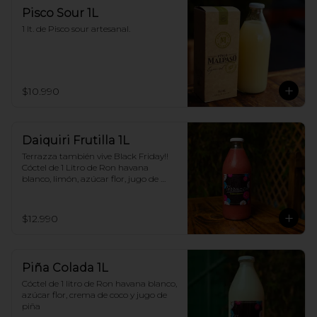
Pisco Sour 1L
1 lt. de Pisco sour artesanal.
$10.990
Daiquiri Frutilla 1L
Terrazza también vive Black Friday!! 
Cóctel de 1 Litro de Ron havana 
blanco, limón, azúcar flor, jugo de 
frutilla
$12.990
Piña Colada 1L
Cóctel de 1 litro de Ron havana blanco, 
azúcar flor, crema de coco y jugo de 
piña