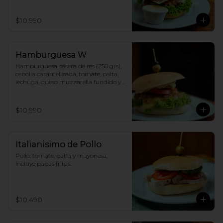
papas fritas.
$10.990
Hamburguesa W
Hamburguesa casera de res (250 grs), 
cebolla caramelizada, tomate, palta, 
lechuga, queso muzzarella fundido y 
mayonesa. Incluye papas fritas.
$10.990
Italianisimo de Pollo
Pollo, tomate, palta y mayonesa. 
Incluye papas fritas.
$10.490