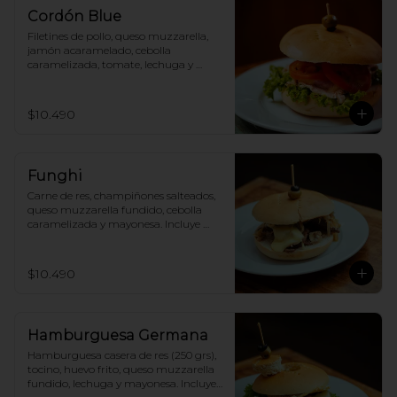
Cordón Blue
Filetines de pollo, queso muzzarella, 
jamón acaramelado, cebolla 
caramelizada, tomate, lechuga y 
mayonesa. Incluye papas fritas.
$10.490
Funghi
Carne de res, champiñones salteados, 
queso muzzarella fundido, cebolla 
caramelizada y mayonesa. Incluye 
papas fritas.
$10.490
Hamburguesa Germana
Hamburguesa casera de res (250 grs), 
tocino, huevo frito, queso muzzarella 
fundido, lechuga y mayonesa. Incluye 