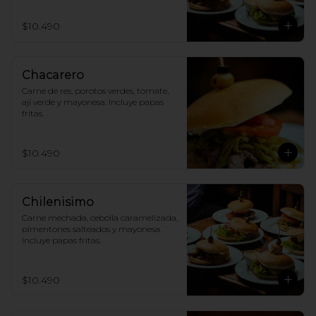
$10.490
Chacarero
Carne de res, porotos verdes, tomate, 
ají verde y mayonesa. Incluye papas 
fritas.
$10.490
Chilenisimo
Carne mechada, cebolla caramelizada, 
pimentones salteados y mayonesa. 
Incluye papas fritas.
$10.490