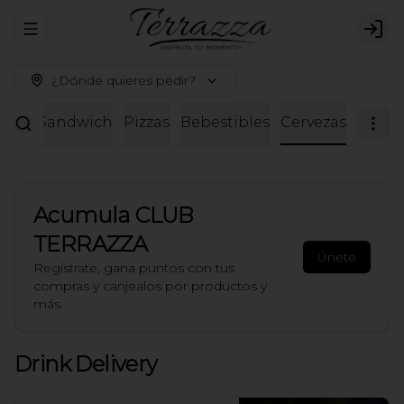
Abrir menu de navegación
Logi
¿Dónde quieres pedir?
adas
Sandwich
Pizzas
Bebestibles
Cervezas
Acumula
CLUB
TERRAZZA
Únete
Regístrate, gana puntos con tus
compras y canjealos por productos y
más
Drink Delivery