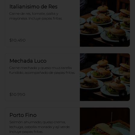
Italianisimo de Res
Carne de res, tomate, palta y 
mayonesa. Incluye papas fritas.
$10.490
Mechada Luco
Carne mechada y queso muzzarella 
fundido, acompañado de papas fritas.
$10.990
Porto Fino
Salmón ahumado, queso crema, 
lechuga, cebolla morada y ají verde. 
Incluye papas fritas.