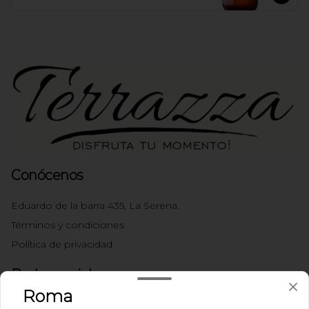
Conócenos
Eduardo de la barra 435, La Serena.
Términos y condiciones
Política de privacidad
Redes sociales
Roma
Instagram