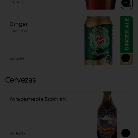
$3.990
Ginger
Lata 330cc.
$2.500
Cervezas
Atrapaniebla Scottish
$3.800