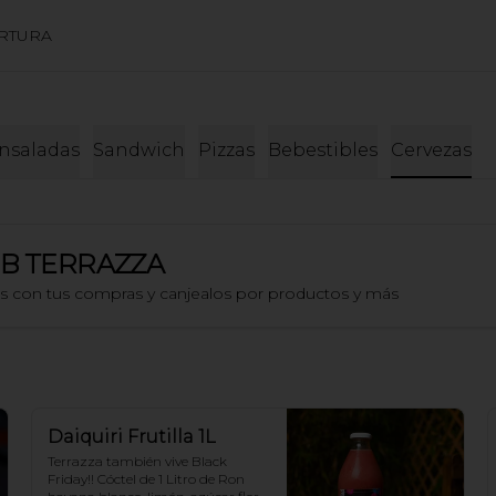
RTURA
nsaladas
Sandwich
Pizzas
Bebestibles
Cervezas
B TERRAZZA
os con tus compras y canjealos por productos y más
Daiquiri Frutilla 1L
Terrazza también vive Black 
Friday!! Cóctel de 1 Litro de Ron 