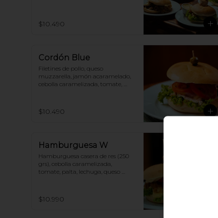
$10.490
Cordón Blue
Filetines de pollo, queso 
muzzarella, jamón acaramelado, 
cebolla caramelizada, tomate, 
lechuga y mayonesa. Incluye 
papas fritas.
$10.490
Hamburguesa W
Hamburguesa casera de res (250 
grs), cebolla caramelizada, 
tomate, palta, lechuga, queso 
muzzarella fundido y mayonesa. 
Incluye papas fritas.
$10.990