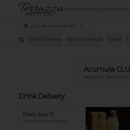
HOME
CARTA DELIVERY
COBE
¿Dónde quieres pedir?
Drink Delivery
Para Comenzar
Pastas
E
Acumula
CLU
Regístrate, gana punt
Drink Delivery
Pisco Sour 1L
1 lt. de Pisco sour artesanal.