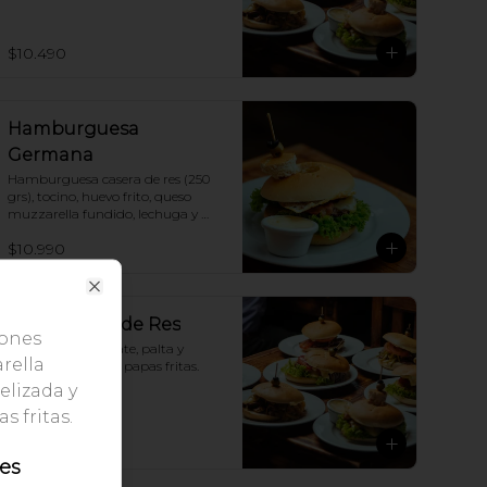
papas fritas.
$10.490
Hamburguesa
Germana
Hamburguesa casera de res (250 
grs), tocino, huevo frito, queso 
muzzarella fundido, lechuga y 
mayonesa. Incluye papas fritas.
$10.990
Close
Italianisimo de Res
ñones
Carne de res, tomate, palta y 
rella
mayonesa. Incluye papas fritas.
elizada y
s fritas.
$10.490
les