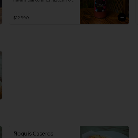
havana blanco, limón, azúcar flor, 
jugo de frutilla
$12.990
Ñoquis Caseros