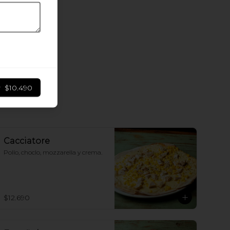
r
$10.490
Cacciatore
Pollo, choclo, mozzarella y crema.
$12.690