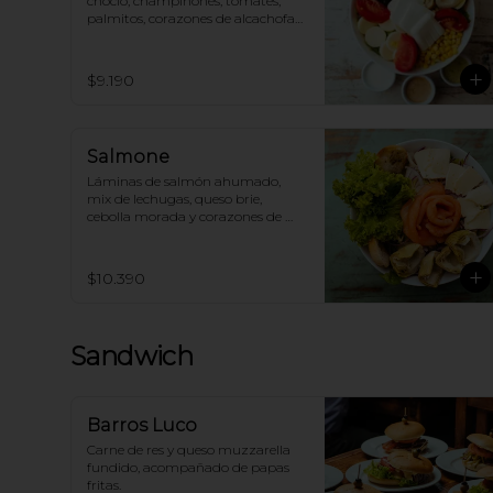
choclo, champiñones, tomates, 
palmitos, corazones de alcachofa y 
aceitunas.
$9.190
Salmone
Láminas de salmón ahumado, 
mix de lechugas, queso brie, 
cebolla morada y corazones de 
alcachofas.
$10.390
Sandwich
Barros Luco
Carne de res y queso muzzarella 
fundido, acompañado de papas 
fritas.