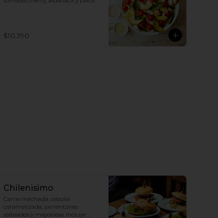
tomates cherry, albahaca y palta.
$10.390
Chilenisimo
Carne mechada, cebolla 
caramelizada, pimentones 
salteados y mayonesa. Incluye 