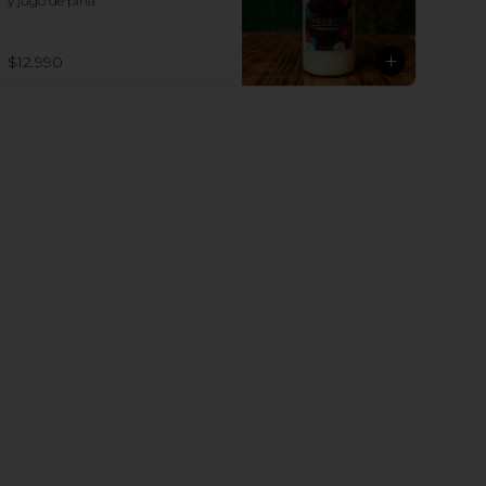
y jugo de piña
$12.990