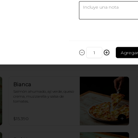
Porto Fino
Salmón ahumado, queso crema, 
lechuga, cebolla morada y ají 
verde. Incluye papas fritas.
$10.990
Agrega
Bianca
Salmón ahumado, ají verde, queso 
crema, muzzarella y salsa de 
tomates.
$15.390