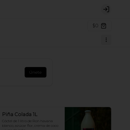
Login
$0
Únete
Piña Colada 1L
Cóctel de 1 litro de Ron havana 
blanco, azúcar flor, crema de coco 