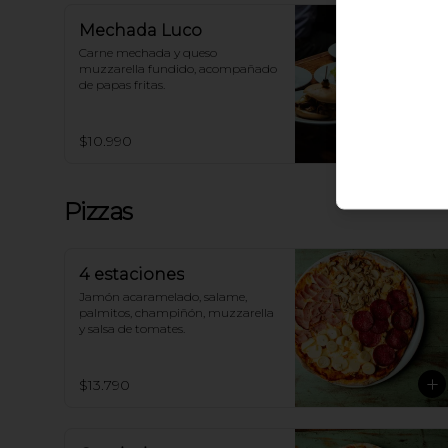
Mechada Luco
Carne mechada y queso 
muzzarella fundido, acompañado 
de papas fritas.
$10.990
Pizzas
4 estaciones
Jamón acaramelado, salame, 
palmitos, champiñón, muzzarella 
y salsa de tomates.
$13.790