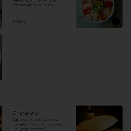
salteados, mix de lechugas, 
tomates, palta, palmitos, 
aceitunas verdes y parmesano.
$11.990
Chacarero
Carne de res, porotos verdes, 
tomate, ají verde y mayonesa. 
Incluye papas fritas.