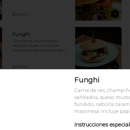
$10.490
Funghi
Carne de res, champiñones 
salteados, queso muzzarella 
fundido, cebolla caramelizada y 
mayonesa. Incluye papas fritas.
$10.490
Funghi
Italianisimo de Pollo
Carne de res, champi
Pollo, tomate, palta y mayonesa. 
salteados, queso muzza
Incluye papas fritas.
fundido, cebolla caram
mayonesa. Incluye papa
$10.490
Instrucciones especia