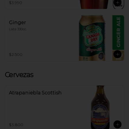
$3.990
Ginger
Lata 330cc.
$2.500
Cervezas
Atrapaniebla Scottish
$3.800