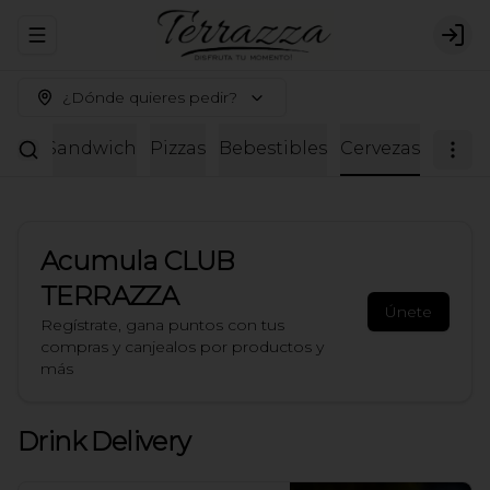
Abrir menu de navegación
Logi
¿Dónde quieres pedir?
adas
Sandwich
Pizzas
Bebestibles
Cervezas
Acumula
CLUB
TERRAZZA
Únete
Regístrate, gana puntos con tus
compras y canjealos por productos y
más
Drink Delivery