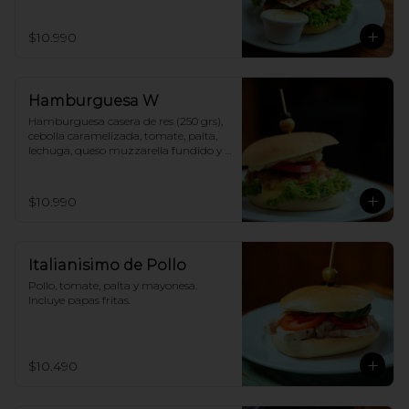
papas fritas.
$10.990
Hamburguesa W
Hamburguesa casera de res (250 grs), 
cebolla caramelizada, tomate, palta, 
lechuga, queso muzzarella fundido y 
mayonesa. Incluye papas fritas.
$10.990
Italianisimo de Pollo
Pollo, tomate, palta y mayonesa. 
Incluye papas fritas.
$10.490