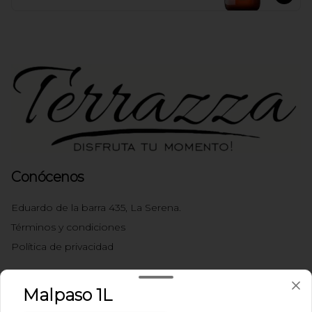
Conócenos
Eduardo de la barra 435, La Serena.
Términos y condiciones
Política de privacidad
Redes sociales
Malpaso 1L
Instagram