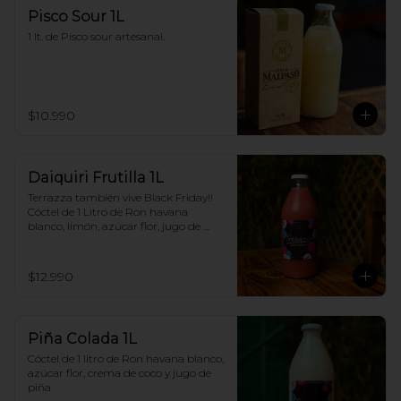
Pisco Sour 1L
1 lt. de Pisco sour artesanal.
$10.990
Daiquiri Frutilla 1L
Terrazza también vive Black Friday!! 
Cóctel de 1 Litro de Ron havana 
blanco, limón, azúcar flor, jugo de 
frutilla
$12.990
Piña Colada 1L
Cóctel de 1 litro de Ron havana blanco, 
azúcar flor, crema de coco y jugo de 
piña