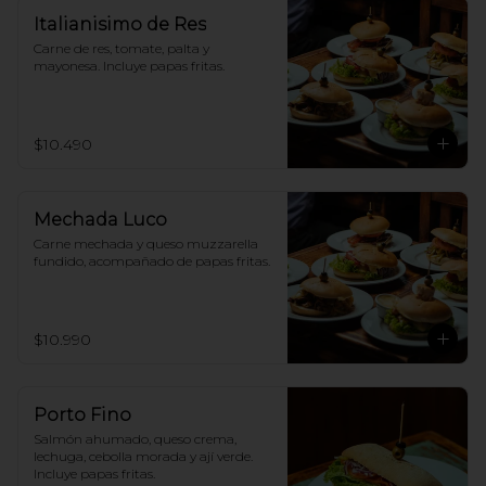
Italianisimo de Res
Carne de res, tomate, palta y 
mayonesa. Incluye papas fritas.
$10.490
Mechada Luco
Carne mechada y queso muzzarella 
fundido, acompañado de papas fritas.
$10.990
Porto Fino
Salmón ahumado, queso crema, 
lechuga, cebolla morada y ají verde. 
Incluye papas fritas.