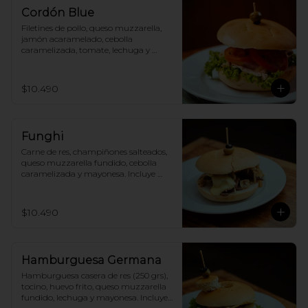
Cordón Blue
Filetines de pollo, queso muzzarella, 
jamón acaramelado, cebolla 
caramelizada, tomate, lechuga y 
mayonesa. Incluye papas fritas.
$10.490
Funghi
Carne de res, champiñones salteados, 
queso muzzarella fundido, cebolla 
caramelizada y mayonesa. Incluye 
papas fritas.
$10.490
Hamburguesa Germana
Hamburguesa casera de res (250 grs), 
tocino, huevo frito, queso muzzarella 
fundido, lechuga y mayonesa. Incluye 