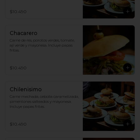
$10.490
Chacarero
Carne de res, porotos verdes, tomate, 
ají verde y mayonesa. Incluye papas 
fritas.
$10.490
Chilenisimo
Carne mechada, cebolla caramelizada, 
pimentones salteados y mayonesa. 
Incluye papas fritas.
$10.490