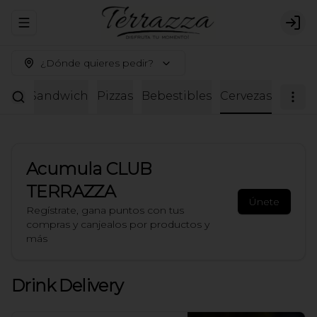
Abrir menu de navegación
Logi
¿Dónde quieres pedir?
adas
Sandwich
Pizzas
Bebestibles
Cervezas
Acumula
CLUB
TERRAZZA
Únete
Regístrate, gana puntos con tus
compras y canjealos por productos y
más
Drink Delivery