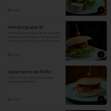
papas fritas.
$10.990
Hamburguesa W
Hamburguesa casera de res (250 grs), 
cebolla caramelizada, tomate, palta, 
lechuga, queso muzzarella fundido y 
mayonesa. Incluye papas fritas.
$10.990
Italianisimo de Pollo
Pollo, tomate, palta y mayonesa. 
Incluye papas fritas.
$10.490