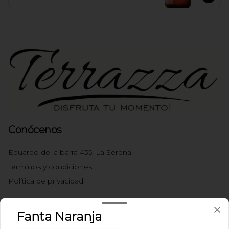
Conócenos
Eduardo de la barra 435, La Serena.
Términos y condiciones
Política de privacidad
Redes sociales
Fanta Naranja
Instagram