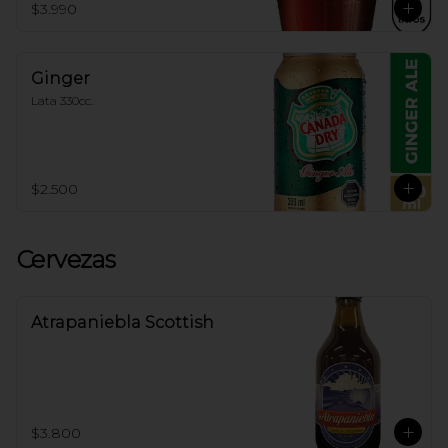
$3.990
Ginger
Lata 330cc.
$2.500
Cervezas
Atrapaniebla Scottish
$3.800