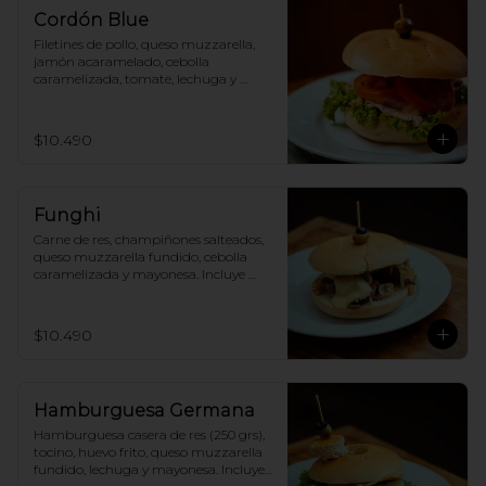
Cordón Blue
Filetines de pollo, queso muzzarella, 
jamón acaramelado, cebolla 
caramelizada, tomate, lechuga y 
mayonesa. Incluye papas fritas.
$10.490
Funghi
Carne de res, champiñones salteados, 
queso muzzarella fundido, cebolla 
caramelizada y mayonesa. Incluye 
papas fritas.
$10.490
Hamburguesa Germana
Hamburguesa casera de res (250 grs), 
tocino, huevo frito, queso muzzarella 
fundido, lechuga y mayonesa. Incluye 