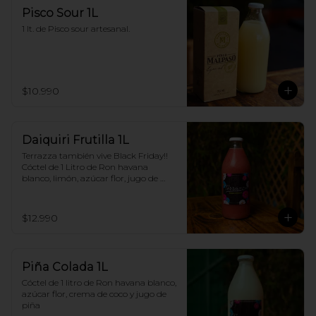
Pisco Sour 1L
1 lt. de Pisco sour artesanal.
$10.990
Daiquiri Frutilla 1L
Terrazza también vive Black Friday!! 
Cóctel de 1 Litro de Ron havana 
blanco, limón, azúcar flor, jugo de 
frutilla
$12.990
Piña Colada 1L
Cóctel de 1 litro de Ron havana blanco, 
azúcar flor, crema de coco y jugo de 
piña