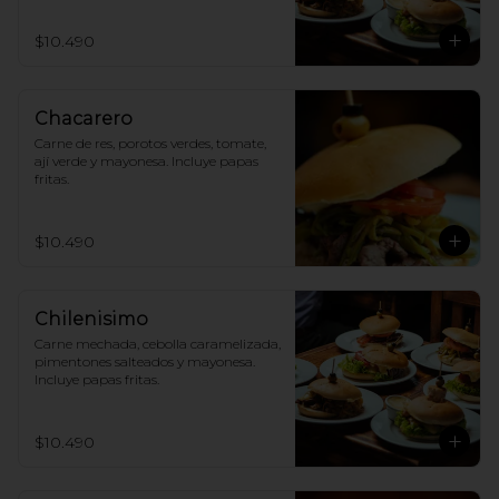
$10.490
Chacarero
Carne de res, porotos verdes, tomate, 
ají verde y mayonesa. Incluye papas 
fritas.
$10.490
Chilenisimo
Carne mechada, cebolla caramelizada, 
pimentones salteados y mayonesa. 
Incluye papas fritas.
$10.490