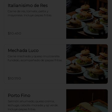
Italianisimo de Res
Carne de res, tomate, palta y 
mayonesa. Incluye papas fritas.
$10.490
Mechada Luco
Carne mechada y queso muzzarella 
fundido, acompañado de papas fritas.
$10.990
Porto Fino
Salmón ahumado, queso crema, 
lechuga, cebolla morada y ají verde. 
Incluye papas fritas.